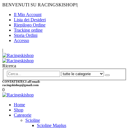
BENVENUTI SU RACINGSKISHOP!
|
Il Mio Account
Lista dei Desideri
Riepilogo Ordine
Tracking ordine
Storia Ordini
Accesso
|
Ricerca
CONTATTATECI all'email:
racingskishop@gmail.com
0
Home
Shop
Categorie
Scioline
Scioline Maplus