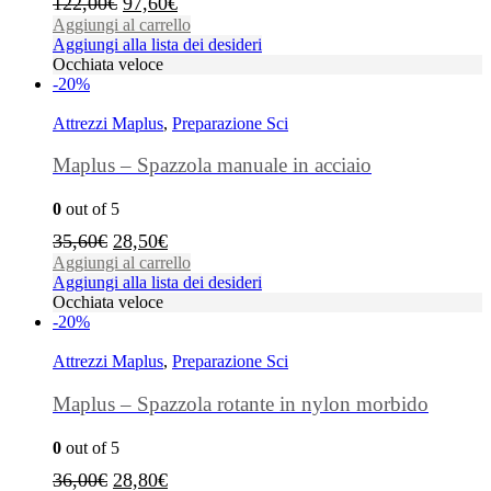
122,00
€
97,60
€
Aggiungi al carrello
Aggiungi alla lista dei desideri
Occhiata veloce
-20%
Attrezzi Maplus
,
Preparazione Sci
Maplus – Spazzola manuale in acciaio
0
out of 5
35,60
€
28,50
€
Aggiungi al carrello
Aggiungi alla lista dei desideri
Occhiata veloce
-20%
Attrezzi Maplus
,
Preparazione Sci
Maplus – Spazzola rotante in nylon morbido
0
out of 5
36,00
€
28,80
€