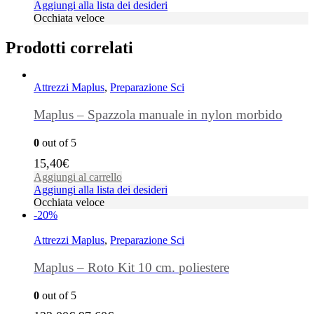
Aggiungi alla lista dei desideri
Occhiata veloce
Prodotti correlati
Attrezzi Maplus
,
Preparazione Sci
Maplus – Spazzola manuale in nylon morbido
0
out of 5
15,40
€
Aggiungi al carrello
Aggiungi alla lista dei desideri
Occhiata veloce
-20%
Attrezzi Maplus
,
Preparazione Sci
Maplus – Roto Kit 10 cm. poliestere
0
out of 5