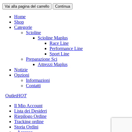
Vai alla pagina del carrello
Continua
Home
Shop
Categorie
Scioline
Scioline Maplus
Race Line
Performance Line
Sport Line
Preparazione Sci
Attrezzi Maplus
Notizie
Opzioni
Informazioni
Contatti
Outlet
HOT
Il Mio Account
Lista dei Desideri
Riepilogo Ordine
Tracking ordine
Storia Ordini