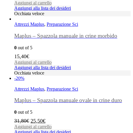
Aggiungi al carrello
Aggiungi alla lista dei desideri
Occhiata veloce
Attrezzi Maplus
,
Preparazione Sci
Maplus – Spazzola manuale in crine morbido
0
out of 5
15,40
€
Aggiungi al carrello
Aggiungi alla lista dei desideri
Occhiata veloce
-20%
Attrezzi Maplus
,
Preparazione Sci
Maplus – Spazzola manuale ovale in crine duro
0
out of 5
31,80
€
25,50
€
Aggiungi al carrello
Aggiungi alla lista dei desideri