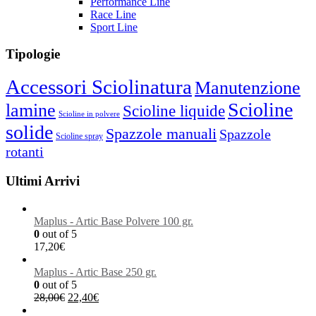
Performance Line
Race Line
Sport Line
Tipologie
Accessori Sciolinatura
Manutenzione
Scioline
lamine
Scioline liquide
Scioline in polvere
solide
Spazzole manuali
Spazzole
Scioline spray
rotanti
Ultimi Arrivi
Maplus - Artic Base Polvere 100 gr.
0
out of 5
17,20
€
Maplus - Artic Base 250 gr.
0
out of 5
28,00
€
22,40
€